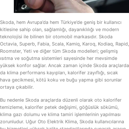
Skoda, hem Avrupa’da hem Türkiye’de geniş bir kullanıcı
kitlesine sahip olan, sağlamlığı, dayanıklılığı ve modern
teknolojisi ile bilinen bir otomobil markasıdır. Skoda
Octavia, Superb, Fabia, Scala, Kamiq, Karoq, Kodiaq, Rapid,
Roomster, Yeti ve diğer tüm Skoda modelleri; gelişmiş
ısıtma ve soğutma sistemleri sayesinde her mevsimde
yüksek konfor sağlar. Ancak zaman içinde Skoda araçlarda
da klima performans kayıpları, kalorifer zayıflığı, sıcak
hava gecikmesi, kötü koku ve buğu yapma gibi sorunlar
ortaya çıkabilir.
Bu nedenle Skoda araçlarda düzenli olarak oto kalorifer
temizleme, kalorifer petek değişimi, göğüslük sökümü,
klima gazı dolumu ve klima tamiri işlemlerinin yapılması
zorunludur. Uğur Oto Elektrik Klima, Skoda kullanıcılarına
bu hizmetleri yüksek kalite standartlarında sunarak aracın