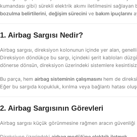
kumandası gibi) sürekli elektrik akımı iletilmesini sağlayan 
bozulma belirtilerini
,
değişim sürecini
ve
bakım ipuçlarını
ay
1. Airbag Sargısı Nedir?
Airbag sargısı, direksiyon kolonunun içinde yer alan, genelli
Direksiyon döndükçe bu sargı, içindeki şerit kabloları düz
dönerse dönsün, direksiyon üzerindeki sistemlere kesintisiz e
Bu parça, hem
airbag sisteminin çalışmasını
hem de direksi
Eğer bu sargıda kopukluk, kırılma veya bağlantı hatası oluşur
2. Airbag Sargısının Görevleri
Airbag sargısı küçük görünmesine rağmen aracın güvenliği açı
Direksiyon üzerindeki
airbag modülüne elektrik iletmek