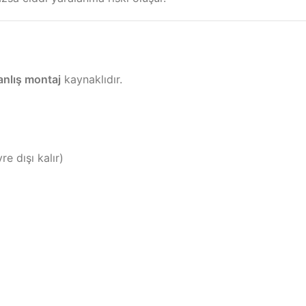
anlış montaj
kaynaklıdır.
e dışı kalır)