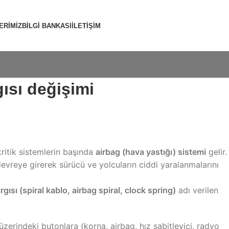
ERİMİZ
BİLGİ BANKASI
İLETİŞİM
ısı değişimi
itik sistemlerin başında
airbag (hava yastığı) sistemi
gelir.
devreye girerek sürücü ve yolcuların ciddi yaralanmalarını
rgısı (spiral kablo, airbag spiral, clock spring)
adı verilen
erindeki butonlara (korna, airbag, hız sabitleyici, radyo