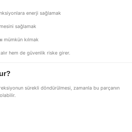
nksiyonlara enerji sağlamak
mesini sağlamak
nı
mümkün kılmak
lır hem de güvenlik riske girer.
lur?
ireksiyonun sürekli döndürülmesi, zamanla bu parçanın
labilir.