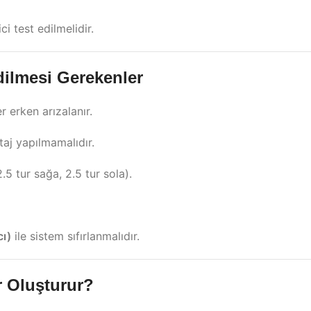
i test edilmelidir.
dilmesi Gerekenler
er erken arızalanır.
j yapılmamalıdır.
2.5 tur sağa, 2.5 tur sola).
cı)
ile sistem sıfırlanmalıdır.
er Oluşturur?