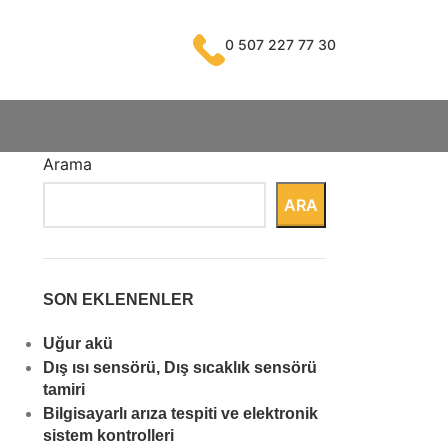
0 507 227 77 30
Arama
ARA
SON EKLENENLER
Uğur akü
Dış ısı sensörü, Dış sıcaklık sensörü
tamiri
Bilgisayarlı arıza tespiti ve elektronik
sistem kontrolleri