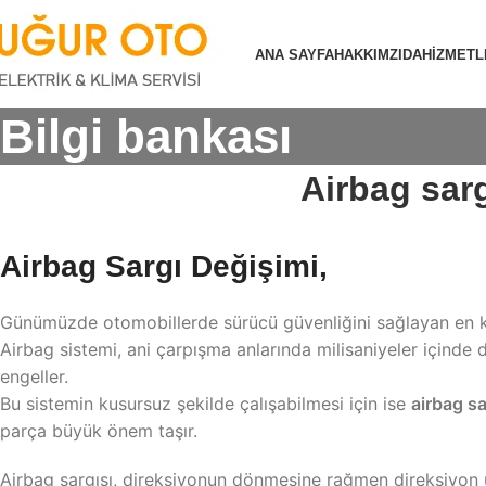
ANA SAYFA
HAKKIMZIDA
HİZMETL
Bilgi bankası
Airbag sarg
Airbag Sargı Değişimi,
Günümüzde otomobillerde sürücü güvenliğini sağlayan en kr
Airbag sistemi, ani çarpışma anlarında milisaniyeler içinde 
engeller.
Bu sistemin kusursuz şekilde çalışabilmesi için ise
airbag sa
parça büyük önem taşır.
Airbag sargısı, direksiyonun dönmesine rağmen direksiyon üz