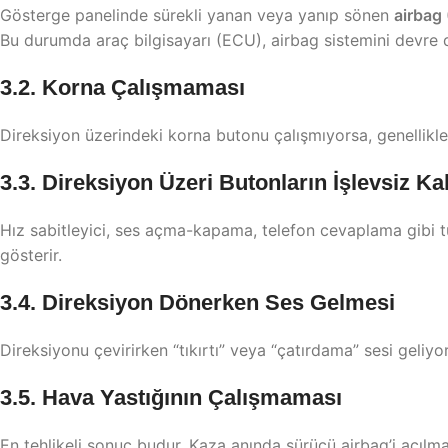
Gösterge panelinde sürekli yanan veya yanıp sönen
airbag 
Bu durumda araç bilgisayarı (ECU), airbag sistemini devre dı
3.2. Korna Çalışmaması
Direksiyon üzerindeki korna butonu çalışmıyorsa, genellikle
3.3. Direksiyon Üzeri Butonların İşlevsiz K
Hız sabitleyici, ses açma-kapama, telefon cevaplama gibi tuşla
gösterir.
3.4. Direksiyon Dönerken Ses Gelmesi
Direksiyonu çevirirken “tıkırtı” veya “çatırdama” sesi geliy
3.5. Hava Yastığının Çalışmaması
En tehlikeli sonuç budur. Kaza anında sürücü airbag’i açılma