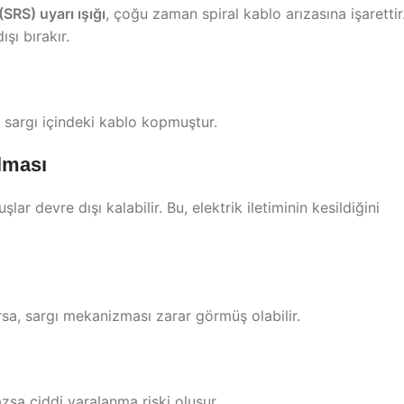
(SRS) uyarı ışığı
, çoğu zaman spiral kablo arızasına işarettir
şı bırakır.
 sargı içindeki kablo kopmuştur.
alması
r devre dışı kalabilir. Bu, elektrik iletiminin kesildiğini
orsa, sargı mekanizması zarar görmüş olabilir.
zsa ciddi yaralanma riski oluşur.